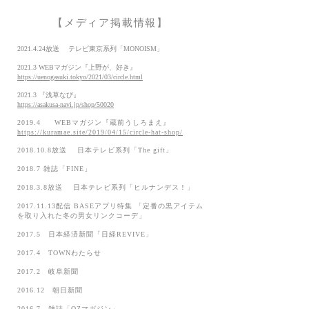
【メディア掲載情報】
2021.4.24
放送 テレビ東京系列「MONOISM」
2021.3 WEBマガジン『上野が、好き』
https://uenogasuki.tokyo/2021/03/circle.html
2021.3 『浅草なび』
https://asakusa-navi.jp/shop/50020
2019.4 WEBマガジン『蔵前うしろまえ』
https://kuramae.site/2019/04/15/circle-hat-shop/
2018.10.8
放送 日本テレビ系列「The gift」
2018.7 雑誌「FINE」
2018.3.8放送 日本テレビ系列「ヒルナンデス！」
2017.11.13
配信 BASEアプリ特集 「定番の黒アイテム
を取り入れた冬の男女リンクコーデ」
2017.5 日本経済新聞「日経REVIVE」
2017.4 TOWNわたらせ
2017.2 岐阜新聞
2016.12 朝日新聞
2016.7 雑誌「OZマガジン」