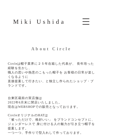
Miki Ushida
About Circle
Circleは帽子業界に２５年在籍した代表が、 長年培った
経験を生かし、
職人の思いや熱意のこもった帽子を お客様の日常が楽し
くなるように
直接提案して行きたい、と独立し作られたショップ・ブ
ランドです。
台東区蔵前の実店舗は
2022年6月末に閉店いたしました。
現在はWEBSHOPでの販売となっております。
CircleオリジナルのHATは
「被っただけで、格好いい」 をブランドコンセプトに、
ジェンダーレスで 身に付ける人の魅力が引き立つ帽子を
提案します。
一つ一つ、手作りで型入れして作っております。